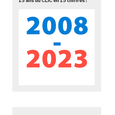
15 ans du CLIC en 15 chiffres !