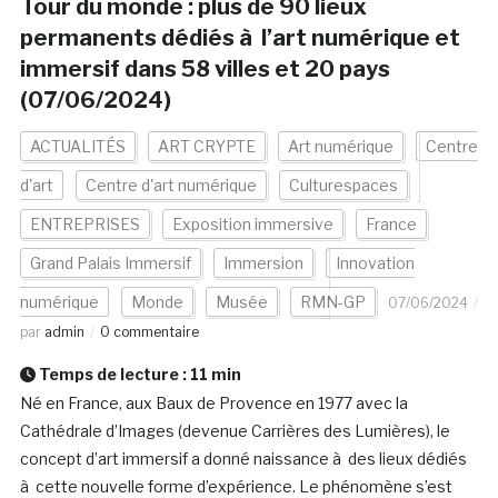
Tour du monde : plus de 90 lieux
permanents dédiés à l’art numérique et
immersif dans 58 villes et 20 pays
(07/06/2024)
ACTUALITÉS
ART CRYPTE
Art numérique
Centre
d'art
Centre d'art numérique
Culturespaces
ENTREPRISES
Exposition immersive
France
Grand Palais Immersif
Immersion
Innovation
numérique
Monde
Musée
RMN-GP
07/06/2024
par
admin
0 commentaire
Temps de lecture :
11
min
Né en France, aux Baux de Provence en 1977 avec la
Cathédrale d’Images (devenue Carrières des Lumières), le
concept d’art immersif a donné naissance à des lieux dédiés
à cette nouvelle forme d’expérience. Le phénomène s’est