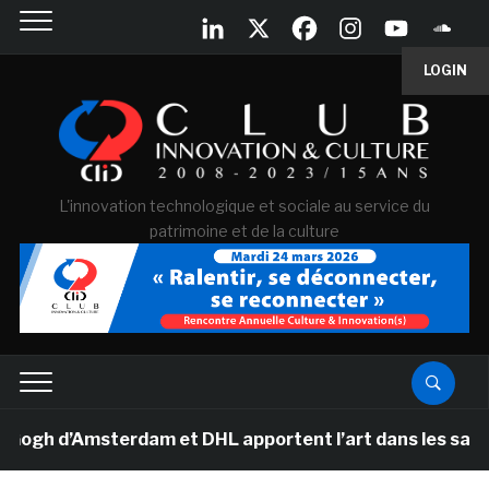
LOGIN
L'innovation technologique et sociale au service du
patrimoine et de la culture
h d’Amsterdam et DHL apportent l’art dans les salles de