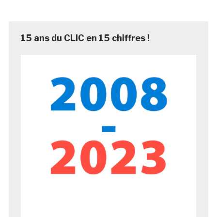
15 ans du CLIC en 15 chiffres !