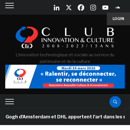
LOGIN
L'innovation technologique et sociale au service du
patrimoine et de la culture
gh d’Amsterdam et DHL apportent l’art dans les salles d