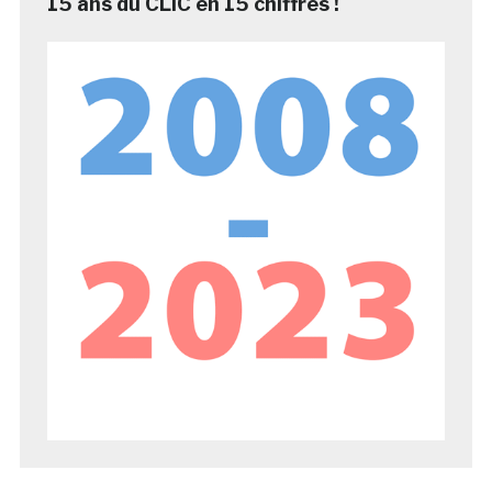
15 ans du CLIC en 15 chiffres !