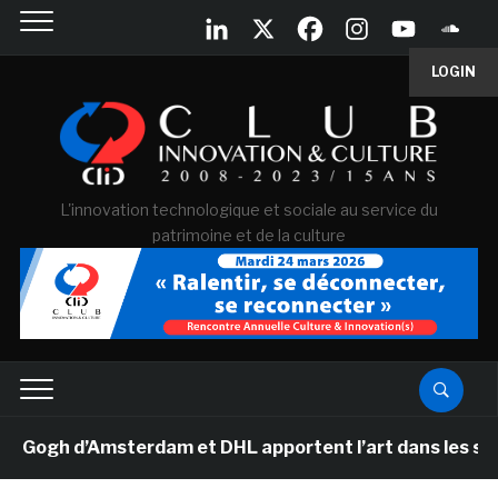
LOGIN
L'innovation technologique et sociale au service du
patrimoine et de la culture
gh d’Amsterdam et DHL apportent l’art dans les salles d