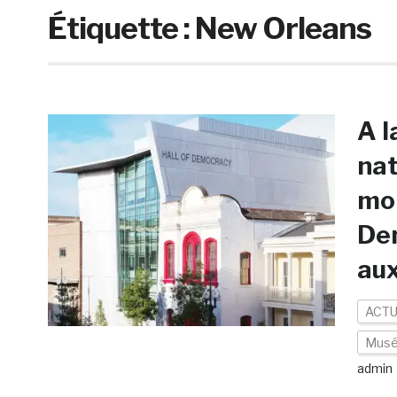
Étiquette :
New Orleans
A l
nat
mon
Dem
au
ACTU
Mus
admin