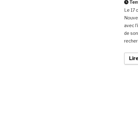
Temp
Le 17 
Nouvel
avec l
de son
recher
Lir