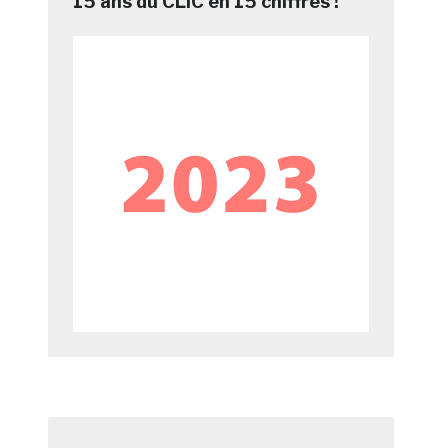
15 ans du CLIC en 15 chiffres !