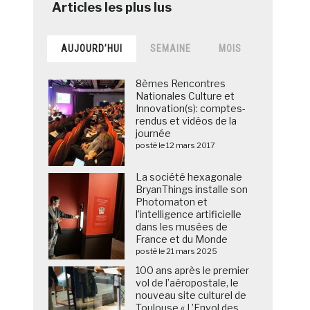
AUJOURD’HUI
SEMAINE
MOIS
8èmes Rencontres
Nationales Culture et
Innovation(s): comptes-
rendus et vidéos de la
journée
posté le 12 mars 2017
La société hexagonale
BryanThings installe son
Photomaton et
l’intelligence artificielle
dans les musées de
France et du Monde
posté le 21 mars 2025
100 ans après le premier
vol de l’aéropostale, le
nouveau site culturel de
Toulouse « L’Envol des