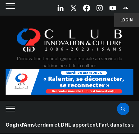
LOGIN
L'innovation technologique et sociale au service du
patrimoine et de la culture
gh d’Amsterdam et DHL apportent l’art dans les salles d