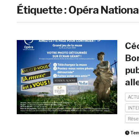
Étiquette :
Opéra Nationa
Céc
Bor
pub
alle
ACTU
INTE
Rése
Temp