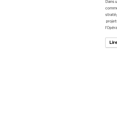
Dans u
commun
straté
projet
l’Opér
Lir