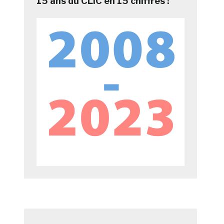
15 ans du CLIC en 15 chiffres !