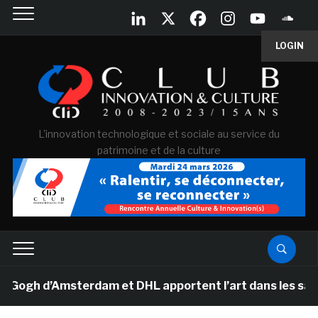
LOGIN
L'innovation technologique et sociale au service du
patrimoine et de la culture
h d’Amsterdam et DHL apportent l’art dans les salles d