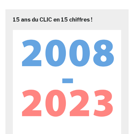
15 ans du CLIC en 15 chiffres !