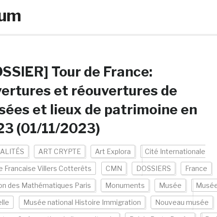
eum
SSIER] Tour de France:
ertures et réouvertures de
ées et lieux de patrimoine en
3 (01/11/2023)
ALITÉS
ART CRYPTE
Art Explora
Cité Internationale
 Francaise Villers Cotterêts
CMN
DOSSIERS
France
on des Mathématiques Paris
Monuments
Musée
Musé
lle
Musée national Histoire Immigration
Nouveau musée