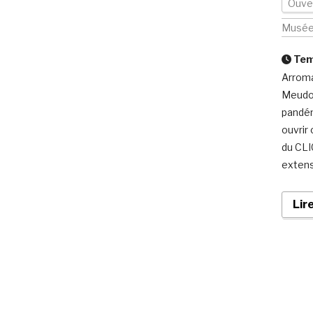
Ouver
Musé
Temp
Arroma
Meudon
pandém
ouvrir 
du CLI
extens
Lir