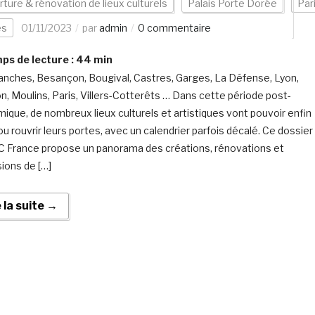
ture & rénovation de lieux culturels
Palais Porte Dorée
Par
es
01/11/2023
par
admin
0 commentaire
s de lecture :
44
min
nches, Besançon, Bougival, Castres, Garges, La Défense, Lyon,
, Moulins, Paris, Villers-Cotterêts … Dans cette période post-
ique, de nombreux lieux culturels et artistiques vont pouvoir enfin
ou rouvrir leurs portes, avec un calendrier parfois décalé. Ce dossier
C France propose un panorama des créations, rénovations et
ions de […]
e la suite →