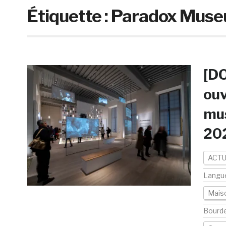
Étiquette :
Paradox Mus
[DO
ouv
mus
202
ACTU
Langue
Mais
Bourde