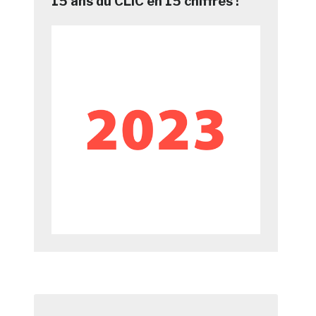
15 ans du CLIC en 15 chiffres !