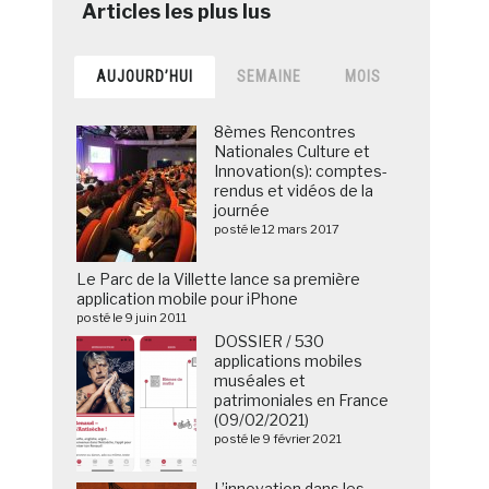
AUJOURD’HUI
SEMAINE
MOIS
8èmes Rencontres
Nationales Culture et
Innovation(s): comptes-
rendus et vidéos de la
journée
posté le 12 mars 2017
Le Parc de la Villette lance sa première
application mobile pour iPhone
posté le 9 juin 2011
DOSSIER / 530
applications mobiles
muséales et
patrimoniales en France
(09/02/2021)
posté le 9 février 2021
L’innovation dans les