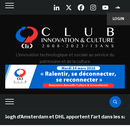
LOGIN
L'innovation technologique et sociale au service du
patrimoine et de la culture
h d’Amsterdam et DHL apportent l’art dans les salles d