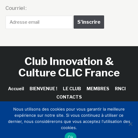
Courriel :
Club Innovation &
Culture CLIC France
Accueil
BIENVENUE !
LE CLUB
MEMBRES
RNCI
CONTACTS
Nous utilisons des cookies pour vous garantir la meilleure
expérience sur notre site. Si vous continuez à utiliser ce
dernier, nous considérerons que vous acceptez l'utilisation des
Copyright © 2026 Club Innovation & Culture CLIC France /
cookies.
Sinapses Conseils
Ok