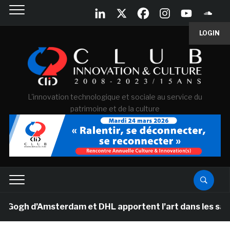
LOGIN
L'innovation technologique et sociale au service du
patrimoine et de la culture
gh d’Amsterdam et DHL apportent l’art dans les salles d