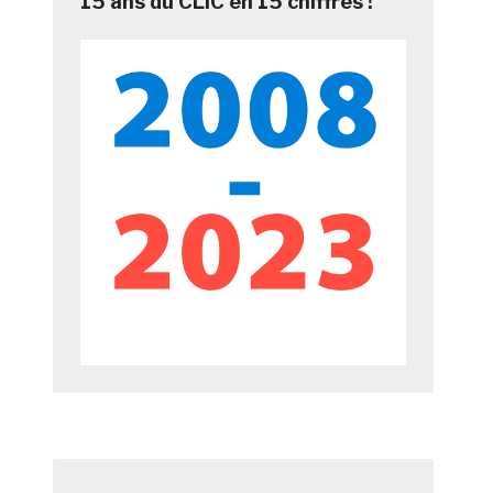
15 ans du CLIC en 15 chiffres !