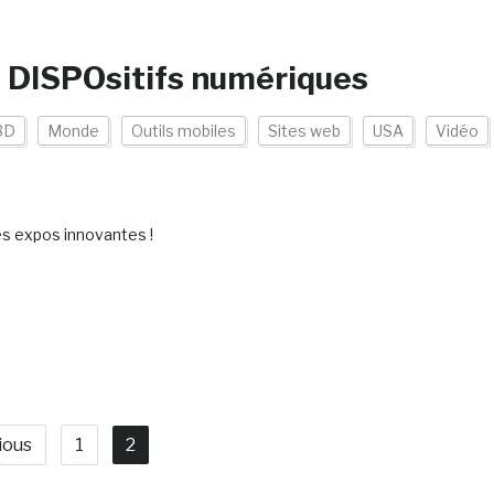
 DISPOsitifs numériques
3D
Monde
Outils mobiles
Sites web
USA
Vidéo
es expos innovantes !
ious
1
2