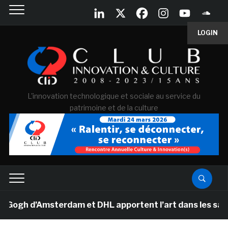
LOGIN
L'innovation technologique et sociale au service du
patrimoine et de la culture
h d’Amsterdam et DHL apportent l’art dans les salles d