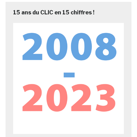
15 ans du CLIC en 15 chiffres !