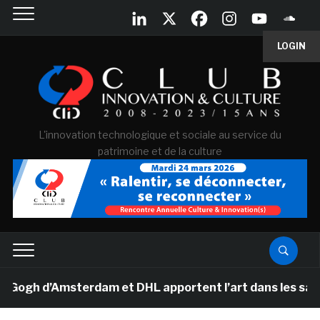
LOGIN
L'innovation technologique et sociale au service du
patrimoine et de la culture
h d’Amsterdam et DHL apportent l’art dans les salles d