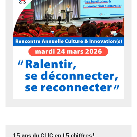
15 ans du CLIC en 15 chiffres !