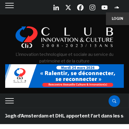
LOGIN
L'innovation technologique et sociale au service du
patrimoine et de la culture
h d’Amsterdam et DHL apportent l’art dans les salles d