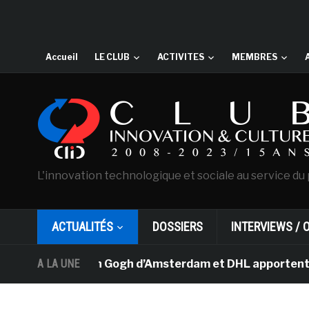
Accueil
LE CLUB
ACTIVITES
MEMBRES
L'innovation technologique et sociale au service du 
ACTUALITÉS
DOSSIERS
INTERVIEWS / 
usée Van Gogh d’Amsterdam et DHL apportent l’art dans 
A LA UNE