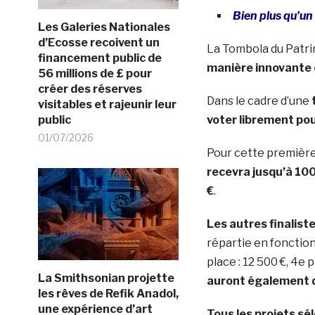
Bien plus qu’un
Les Galeries Nationales
d’Ecosse recoivent un
La Tombola du Patrim
financement public de
manière innovante et
56 millions de £ pour
créer des réserves
Dans le cadre d’une
visitables et rajeunir leur
voter librement pou
public
01/07/2026
Pour cette première
recevra jusqu’à 10
€
.
Les autres finalist
répartie en fonction 
place : 12 500 €, 4e p
La Smithsonian projette
auront également 
les rêves de Refik Anadol,
une expérience d’art
Tous les projets s