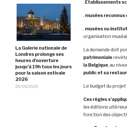
.
Établissements sc
.
musées reconnus 
.
musées ou institu
organisation muséale
La Galerie nationale de
La demande doit por
Londres prolonge ses
patrimoniale
revêt
heures d’ouverture
la Belgique
, au nive
jusqu’à 19h tous les jours
public et sa restau
pour la saison estivale
2026
Le budget du projet
26/06/2026
Ces règles s’appli
les éditions ultérie
fonction des objecti