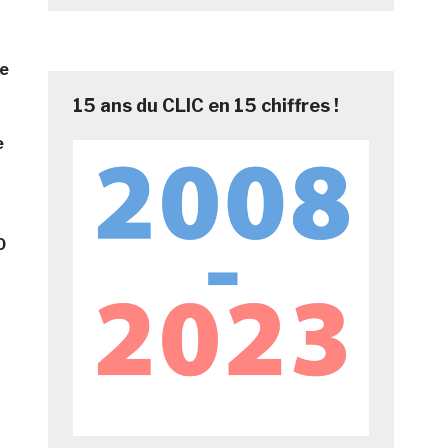
de
15 ans du CLIC en 15 chiffres !
e
0