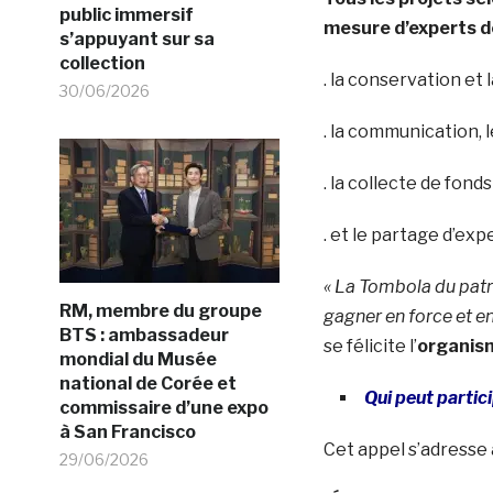
public immersif
mesure d’experts d
s’appuyant sur sa
collection
. la conservation et 
30/06/2026
. la communication, l
. la collecte de fond
. et le partage d’ex
« La Tombola du patr
RM, membre du groupe
gagner en force et en 
BTS : ambassadeur
se félicite l’
organism
mondial du Musée
national de Corée et
Qui peut partic
commissaire d’une expo
à San Francisco
Cet appel s’adresse 
29/06/2026