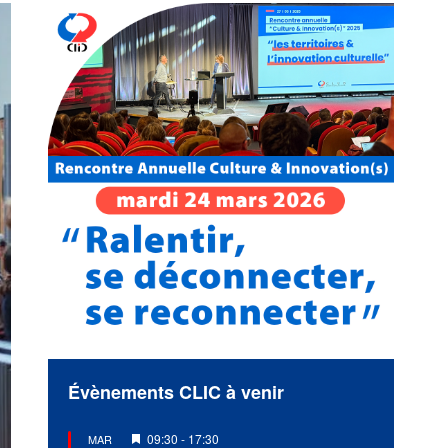
Évènements CLIC à venir
Mis
09:30
-
17:30
MAR