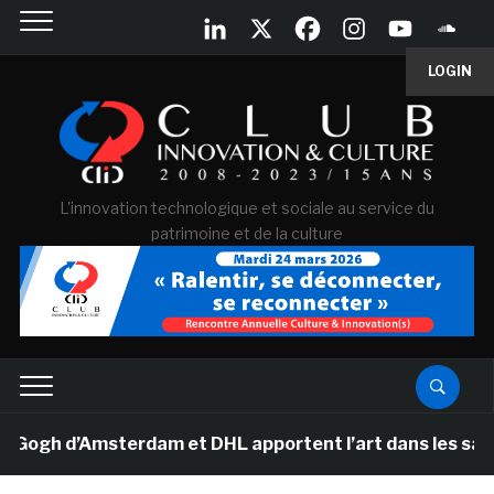
LOGIN
L'innovation technologique et sociale au service du
patrimoine et de la culture
h d’Amsterdam et DHL apportent l’art dans les salles d