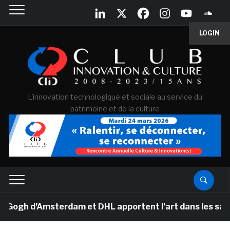
LOGIN
L'innovation technologique et sociale au service du
patrimoine et de la culture
gh d’Amsterdam et DHL apportent l’art dans les salles d