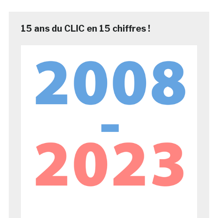
15 ans du CLIC en 15 chiffres !