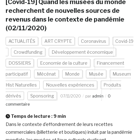
[Covid-19] Quand les musées du monde
recherchent de nouvelles sources de
revenus dans le contexte de pandémie
(02/11/2020)
ACTUALITÉS
ART CRYPTE
Coronavirus
Covid-19
Crowdfunding
Développement économique
DOSSIERS
Economie de la culture
Financement
participatif
Mécénat
Monde
Musée
Museum
Hist Naturelles
Nouvelles expériences
Produits
dérivés
Sponsoring
07/11/2020
par
admin
0
commentaire
Temps de lecture :
9
min
Dans le contexte d’effondrement de leurs recettes
commerciales (billetterie et boutiques) induit par la pandémie
mondiale, les musées et lieux culturels rivalisent