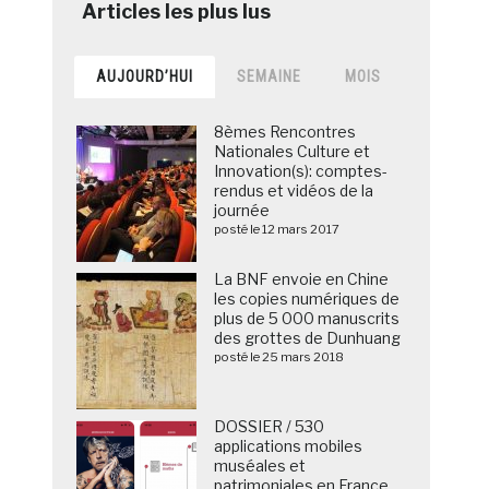
AUJOURD’HUI
SEMAINE
MOIS
8èmes Rencontres
Nationales Culture et
Innovation(s): comptes-
rendus et vidéos de la
journée
posté le 12 mars 2017
La BNF envoie en Chine
les copies numériques de
plus de 5 000 manuscrits
des grottes de Dunhuang
posté le 25 mars 2018
DOSSIER / 530
applications mobiles
muséales et
patrimoniales en France