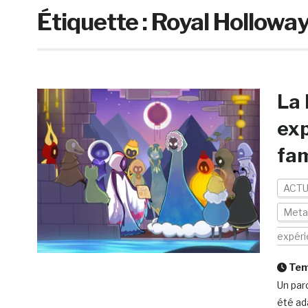
Étiquette :
Royal Holloway
La 
exp
fam
ACTU
Meta
expér
Temp
Un par
été ad