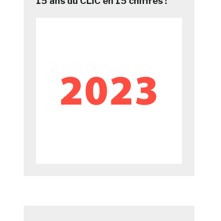
15 ans du CLIC en 15 chiffres !