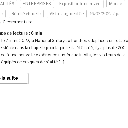
ALITÉS
ENTREPRISES
Exposition immersive
Monde
ée
Réalité virtuelle
Visite augmentée
16/03/2022
par
0 commentaire
s de lecture :
6
min
 le 7 mars 2022, la National Gallery de Londres « déplace » un retabl
 siècle dans la chapelle pour laquelle il a été créé, il y a plus de 200
r ce à une nouvelle expérience numérique in-situ, les visiteurs de la
e équipés de casques de réalité […]
e la suite →