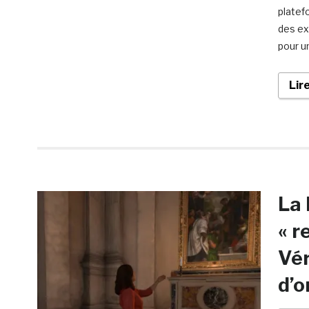
platef
des ex
pour u
Lir
La 
« r
Vér
d’o