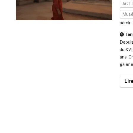
ACTU
Mus
admin
Temp
Depuis
du XVIe
ans. G
galeri
Lir