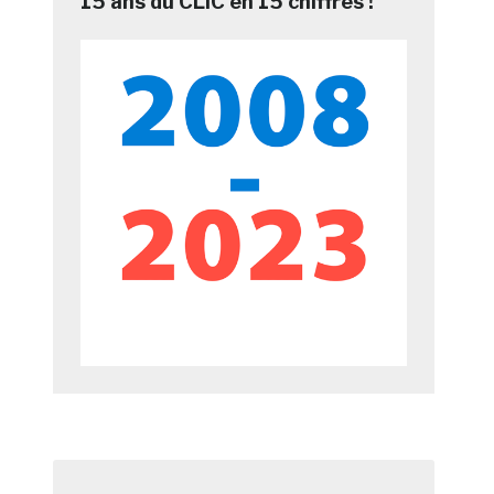
15 ans du CLIC en 15 chiffres !