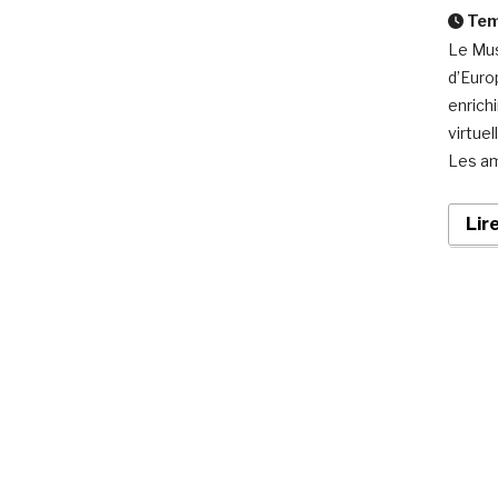
Temp
Le Mus
d’Euro
enrichi
virtuel
Les am
Lir