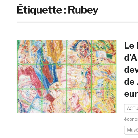
Étiquette :
Rubey
Le 
d’A
dev
de 
eur
ACTU
écono
Mus