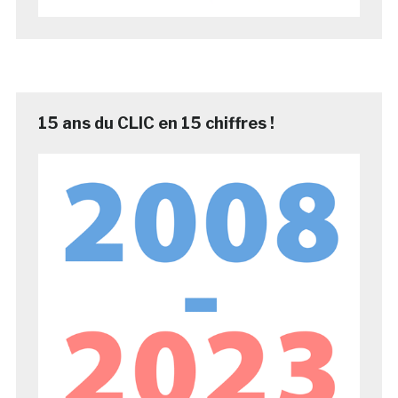
15 ans du CLIC en 15 chiffres !