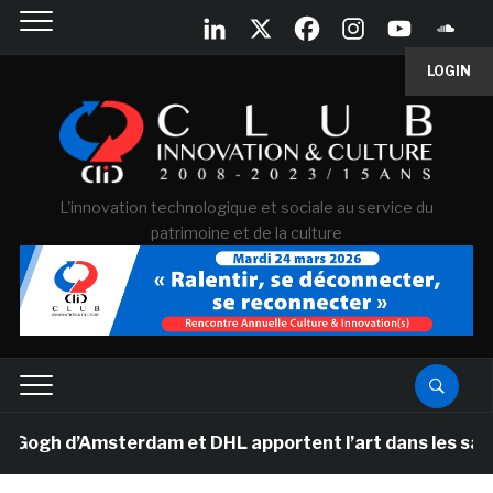
LOGIN
L'innovation technologique et sociale au service du
patrimoine et de la culture
h d’Amsterdam et DHL apportent l’art dans les salles d