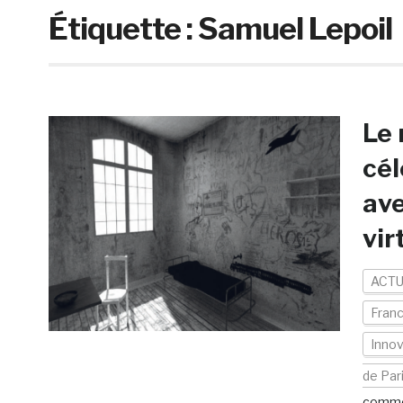
Étiquette :
Samuel Lepoil
Le 
cél
ave
vir
ACTU
Fran
Innov
de Par
comme