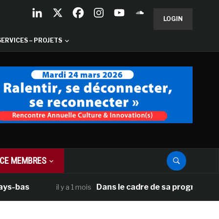
LOGIN
SERVICES – PROJETS
CE MEMBRES
as
Dans le cadre de sa programmation amé
il y a 1 mois