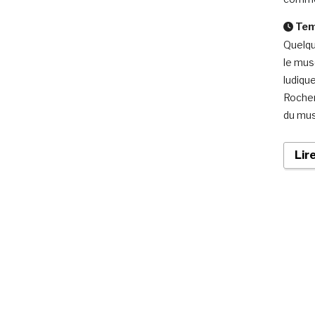
Temp
Quelqu
le mus
ludiqu
Rochere
du mus
Lir