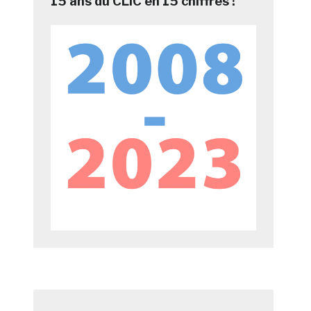
15 ans du CLIC en 15 chiffres !