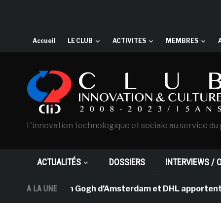
Accueil
LE CLUB
ACTIVITES
MEMBRES
L'innovation technologique et sociale au service du 
ACTUALITÉS
DOSSIERS
INTERVIEWS / 
e musée Van Gogh d’Amsterdam et DHL apportent l’art da
A LA UNE