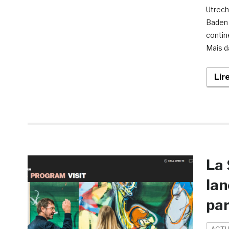
Utrech
Baden 
contin
Mais d
Lir
La 
lan
par