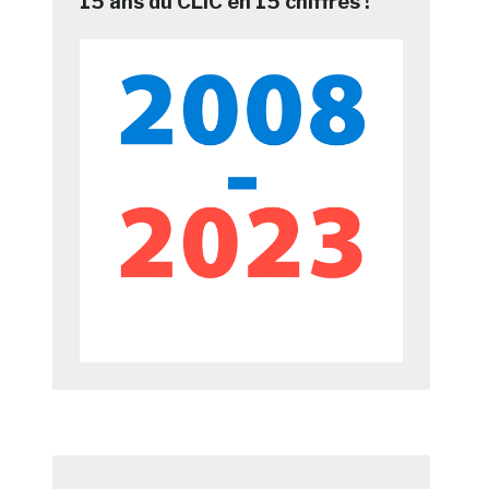
15 ans du CLIC en 15 chiffres !