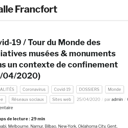
lle Francfort
id-19 / Tour du Monde des
tiatives musées & monuments
s un contexte de confinement
5/04/2020)
ALITÉS
Coronavirus
Covid-19
DOSSIERS
Monde
ée
Réseaux sociaux
Sites web
25/04/2020
par
admin
ntaire
s de lecture :
29
min
abi, Melbourne, Namur, Bilbao, New-York, Oklahoma City, Gent,