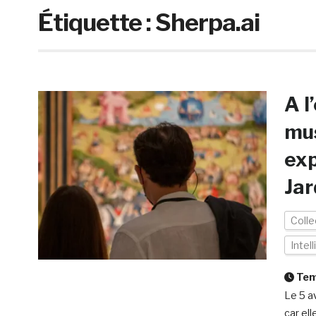
Étiquette :
Sherpa.ai
A l
mus
exp
Jar
Colle
Intell
Temp
Le 5 a
car ell