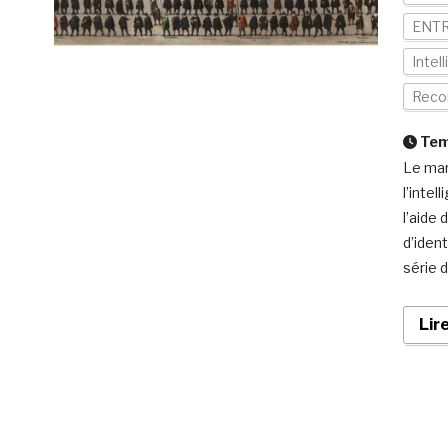
ENTR
Intell
Reco
Temp
Le mar
l’intel
l’aide 
d’iden
série 
Lir