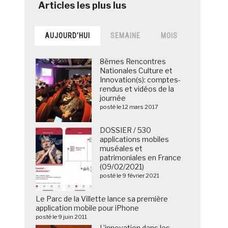
AUJOURD’HUI
SEMAINE
MOIS
8èmes Rencontres
Nationales Culture et
Innovation(s): comptes-
rendus et vidéos de la
journée
posté le 12 mars 2017
DOSSIER / 530
applications mobiles
muséales et
patrimoniales en France
(09/02/2021)
posté le 9 février 2021
Le Parc de la Villette lance sa première
application mobile pour iPhone
posté le 9 juin 2011
L’innovation dans les