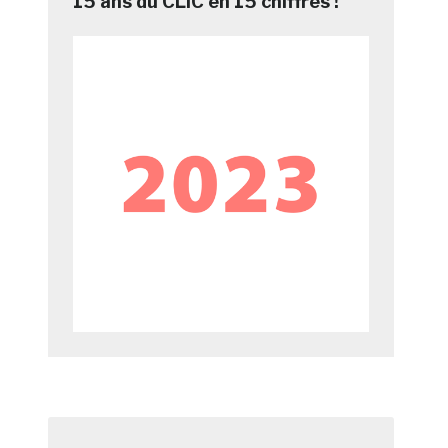
15 ans du CLIC en 15 chiffres !