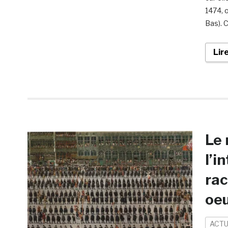
1474, 
Bas). 
Lir
Le 
l’i
rac
oe
ACTU