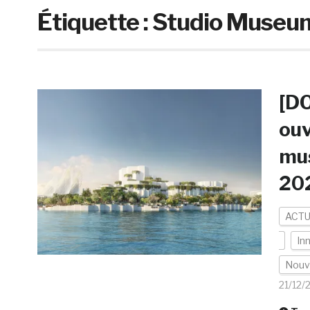
Étiquette :
Studio Museu
[DO
ouv
mus
202
ACTU
In
Nouv
21/12/