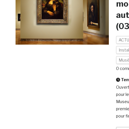
mon
aut
(0
ACTU
Insta
Mus
0 com
Temp
Ouvert
pour l
Museum
premie
pour fi