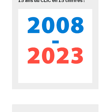
15 ans du CLIC en 15 chiffres !