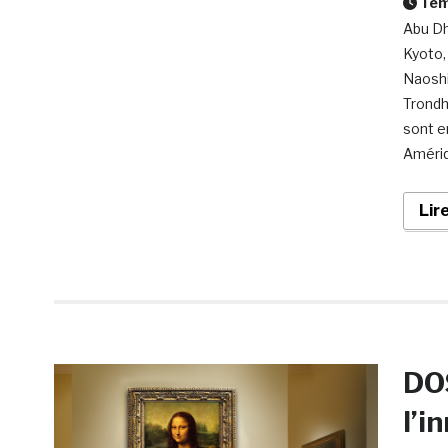
Temp
Abu Dh
Kyoto,
Naoshi
Trondh
sont e
Amériq
Lir
DOS
l’i