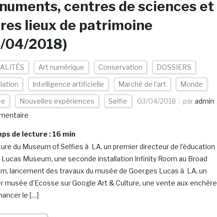
uments, centres de sciences et
res lieux de patrimoine
3/04/2018)
ALITÉS
Art numérique
Conservation
DOSSIERS
llation
Intelligence artificielle
Marché de l'art
Monde
ée
Nouvelles expériences
Selfie
03/04/2018
par
admin
mentaire
s de lecture :
16
min
ure du Museum of Selfies à LA, un premier directeur de l’éducation
e Lucas Museum, une seconde installation Infinity Room au Broad
, lancement des travaux du musée de Goerges Lucas à LA, un
r musée d’Ecosse sur Google Art & Culture, une vente aux enchèr
nancer le […]