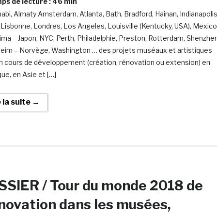
s de lecture :
46
min
abi, Almaty Amsterdam, Atlanta, Bath, Bradford, Hainan, Indianapolis
 Lisbonne, Londres, Los Angeles, Louisville (Kentucky, USA), Mexico
ma – Japon, NYC, Perth, Philadelphie, Preston, Rotterdam, Shenzhen
eim – Norvège, Washington … des projets muséaux et artistiques
n cours de développement (création, rénovation ou extension) en
ue, en Asie et […]
e la suite →
SIER / Tour du monde 2018 de
nnovation dans les musées,