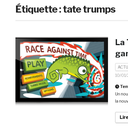
Étiquette :
tate trumps
La 
gam
ACTU
10/01/
Temp
Un nou
la nou
Lir