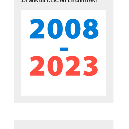
15 ans du CLIC en 15 chiffres !