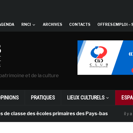
AGENDA
RNCI
ARCHIVES
CONTACTS
OFFRES EMPLOI – 
patrimoine et de la culture
OPINIONS
PRATIQUES
LIEUX CULTURELS
ESPA
lasse des écoles primaires des Pays-bas
il y a 1 mois