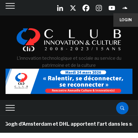
LOGIN
L'innovation technologique et sociale au service du
patrimoine et de la culture
gh d’Amsterdam et DHL apportent l’art dans les salles d