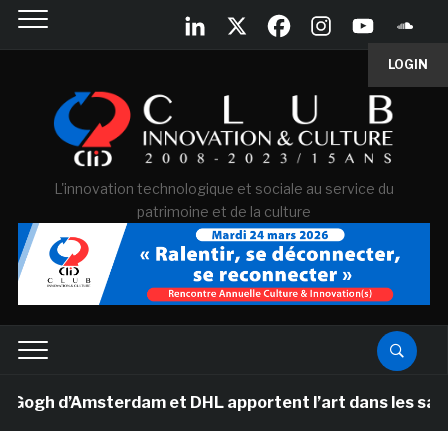
LOGIN
L'innovation technologique et sociale au service du
patrimoine et de la culture
h d’Amsterdam et DHL apportent l’art dans les salles d