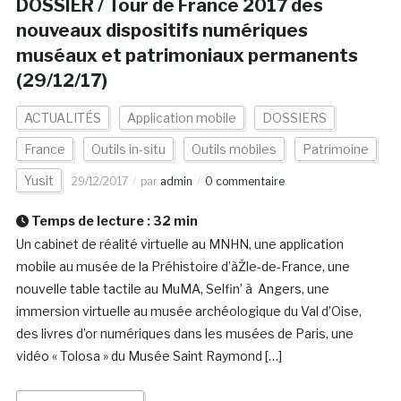
DOSSIER / Tour de France 2017 des
nouveaux dispositifs numériques
muséaux et patrimoniaux permanents
(29/12/17)
ACTUALITÉS
Application mobile
DOSSIERS
France
Outils in-situ
Outils mobiles
Patrimoine
Yusit
29/12/2017
par
admin
0 commentaire
Temps de lecture :
32
min
Un cabinet de réalité virtuelle au MNHN, une application
mobile au musée de la Préhistoire d’àŽle-de-France, une
nouvelle table tactile au MuMA, Selfin’ à Angers, une
immersion virtuelle au musée archéologique du Val d’Oise,
des livres d’or numériques dans les musées de Paris, une
vidéo « Tolosa » du Musée Saint Raymond […]