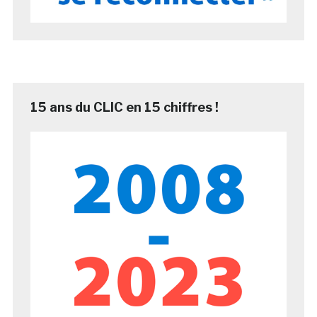
15 ans du CLIC en 15 chiffres !