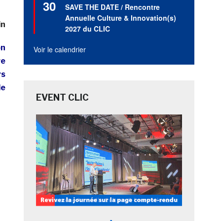
30
en
SAVE THE DATE / Rencontre
avant
Annuelle Culture & Innovation(s)
in
2027 du CLIC
on
Voir le calendrier
re
rs
le
EVENT CLIC