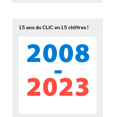
15 ans du CLIC en 15 chiffres !