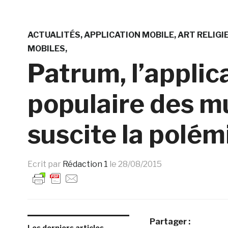
ACTUALITÉS
APPLICATION MOBILE
ART RELIGI
MOBILES
Patrum, l’appli
populaire des m
suscite la polé
Ecrit par
Rédaction 1
le
28/08/2015
Partager :
Les derniers articles