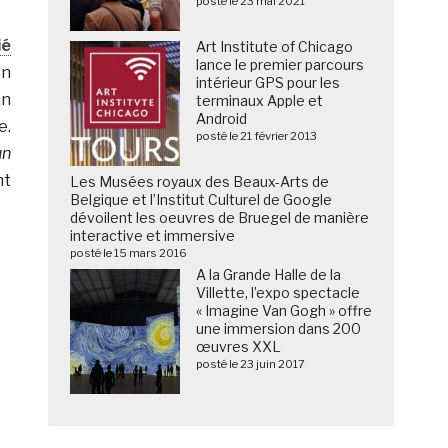
posté le 23 mai 2021
ié
Art Institute of Chicago
lance le premier parcours
en
intérieur GPS pour les
an
terminaux Apple et
Android
e.
posté le 21 février 2013
un
nt
Les Musées royaux des Beaux-Arts de
Belgique et l’Institut Culturel de Google
dévoilent les oeuvres de Bruegel de manière
interactive et immersive
posté le 15 mars 2016
A la Grande Halle de la
Villette, l’expo spectacle
« Imagine Van Gogh » offre
une immersion dans 200
œuvres XXL
posté le 23 juin 2017