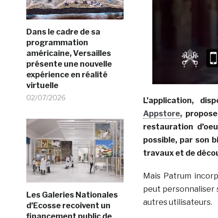
Dans le cadre de sa
programmation
américaine, Versailles
présente une nouvelle
expérience en réalité
virtuelle
02/07/2026
L’application, di
Appstore
, propose
restauration d’oe
possible, par son 
travaux et de décou
Mais Patrum incorp
peut personnaliser s
Les Galeries Nationales
autres utilisateurs.
d’Ecosse recoivent un
financement public de