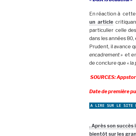
En réaction à cett
un article
critiquan
particulier celle de
dans les années 80, e
Prudent, il avance q
encadrement »
et en
de conclure que «
la 
SOURCES: Appstore,
Date de première pu
. Après son succès 
bientôt sur les gra