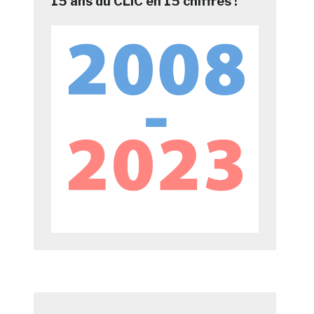
15 ans du CLIC en 15 chiffres !