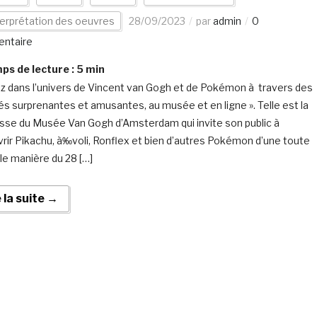
erprétation des oeuvres
28/09/2023
par
admin
0
ntaire
s de lecture :
5
min
ez dans l’univers de Vincent van Gogh et de Pokémon à travers des
tés surprenantes et amusantes, au musée et en ligne ». Telle est la
se du Musée Van Gogh d’Amsterdam qui invite son public à
rir Pikachu, à‰voli, Ronflex et bien d’autres Pokémon d’une toute
le manière du 28 […]
e la suite →