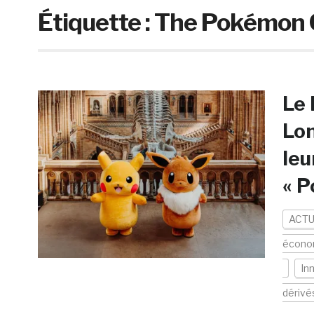
Étiquette :
The Pokémon C
Le 
Lo
leu
« P
ACTU
écono
In
dérivé