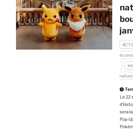
nat
bou
jan
ACTU
écono
In
nature
Temp
Le 22 
d’hist
sera l
Pop-Up
Pokémo