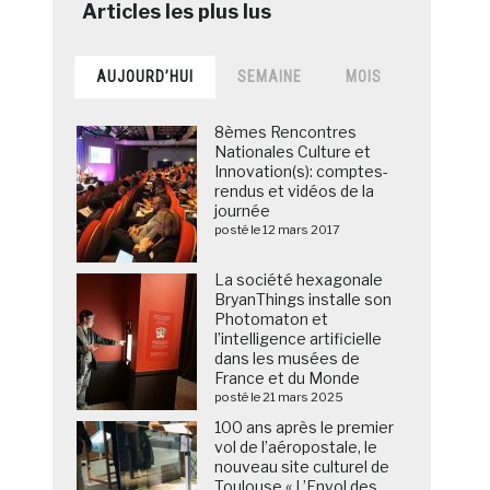
AUJOURD’HUI
SEMAINE
MOIS
8èmes Rencontres
Nationales Culture et
Innovation(s): comptes-
rendus et vidéos de la
journée
posté le 12 mars 2017
La société hexagonale
BryanThings installe son
Photomaton et
l’intelligence artificielle
dans les musées de
France et du Monde
posté le 21 mars 2025
100 ans après le premier
vol de l’aéropostale, le
nouveau site culturel de
Toulouse « L’Envol des