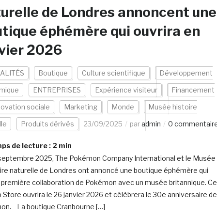
urelle de Londres annoncent une
tique éphémère qui ouvrira en
vier 2026
ALITÉS
Boutique
Culture scientifique
Développement
mique
ENTREPRISES
Expérience visiteur
Financement
novation sociale
Marketing
Monde
Musée histoire
lle
Produits dérivés
23/09/2025
par
admin
0 commentair
s de lecture :
2
min
septembre 2025, The Pokémon Company International et le Musée
oire naturelle de Londres ont annoncé une boutique éphémère qui
a première collaboration de Pokémon avec un musée britannique. Ce
 Store ouvrira le 26 janvier 2026 et célèbrera le 30e anniversaire de
n. La boutique Cranbourne […]