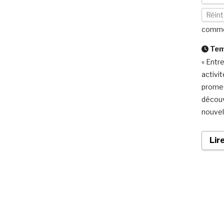
Réint
comme
Temp
« Entr
activi
promes
découv
nouvel
Lir