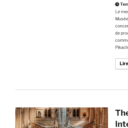
Temp
Le mer
Musée 
concer
de pro
commé
Pikach
Lir
Th
Int