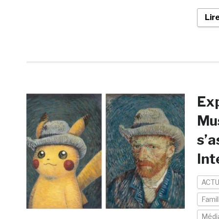
Lir
Exp
Mu
s’
Int
ACTU
Famil
Médi