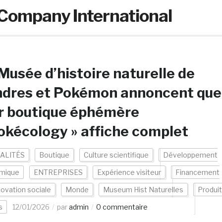
ompany International
Musée d’histoire naturelle de
ndres et Pokémon annoncent que
r boutique éphémère
okécology » affiche complet
ALITÉS
Boutique
Culture scientifique
Développement
mique
ENTREPRISES
Expérience visiteur
Financement
novation sociale
Monde
Museum Hist Naturelles
Produi
s
12/01/2026
par
admin
0 commentaire