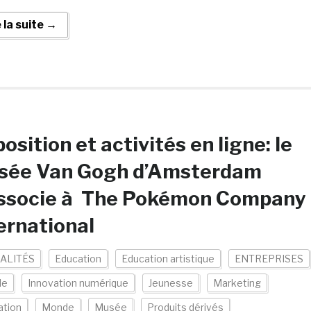
e la suite →
osition et activités en ligne: le
sée Van Gogh d’Amsterdam
associe à The Pokémon Company
ernational
ALITÉS
Education
Education artistique
ENTREPRISES
le
Innovation numérique
Jeunesse
Marketing
ation
Monde
Musée
Produits dérivés