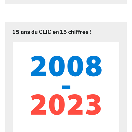
15 ans du CLIC en 15 chiffres !