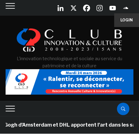
LOGIN
L'innovation technologique et sociale au service du
patrimoine et de la culture
gh d’Amsterdam et DHL apportent l’art dans les salles d