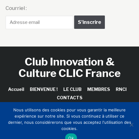
Courriel :
Club Innovation &
Culture CLIC France
Accueil
BIENVENUE !
LE CLUB
MEMBRES
RNCI
CONTACTS
Nous utilisons des cookies pour vous garantir la meilleure
expérience sur notre site. Si vous continuez à utiliser ce
dernier, nous considérerons que vous acceptez l'utilisation des
Copyright © 2026 Club Innovation & Culture CLIC France /
cookies.
Sinapses Conseils
Ok