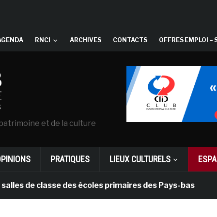
AGENDA
RNCI
ARCHIVES
CONTACTS
OFFRES EMPLOI – 
patrimoine et de la culture
OPINIONS
PRATIQUES
LIEUX CULTURELS
ESPA
de classe des écoles primaires des Pays-bas
il y a 1