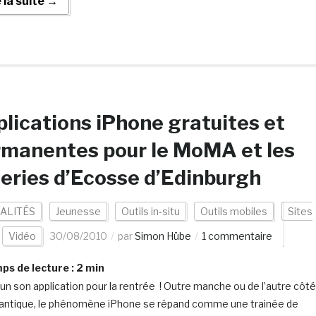
e la suite →
lications iPhone gratuites et
manentes pour le MoMA et les
eries d’Ecosse d’Edinburgh
ALITÉS
Jeunesse
Outils in-situ
Outils mobiles
Sites
Vidéo
30/08/2010
par
Simon Hübe
1 commentaire
s de lecture :
2
min
un son application pour la rentrée ! Outre manche ou de l’autre côté
tlantique, le phénomène iPhone se répand comme une trainée de