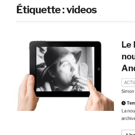
Étiquette :
videos
Le 
nou
An
ACTU
Simon
Temp
La nou
archiv