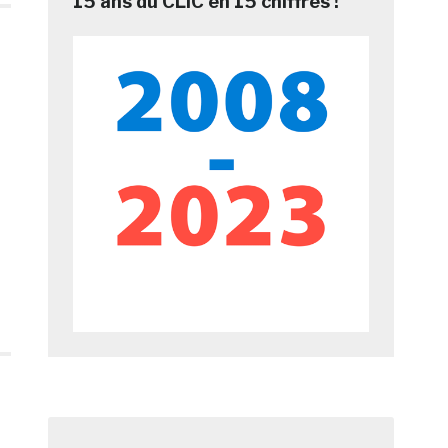
15 ans du CLIC en 15 chiffres !