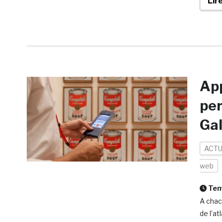
Lir
App
per
Gal
ACTU
web
Temp
A chac
de l’a