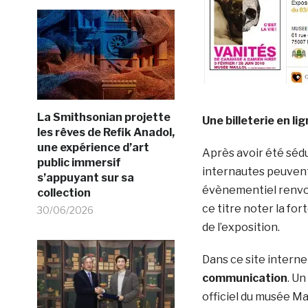
La Smithsonian projette
Une billeterie en li
les rêves de Refik Anadol,
une expérience d’art
Après avoir été sédu
public immersif
internautes peuven
s’appuyant sur sa
évènementiel renvoie 
collection
ce titre noter la for
30/06/2026
de l’exposition.
Dans ce site internet
communication
. Un
officiel du musée Mai