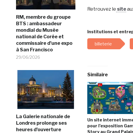
Retrouvez le
site
aux
RM, membre du groupe
BTS : ambassadeur
mondial du Musée
Institutions et entrep
national de Corée et
commissaire d’une expo
billeterie
à San Francisco
29/06/2026
Similaire
La Galerie nationale de
Un site internet imm
Londres prolonge ses
pour l’exposition Ga
heures d’ouverture
Story au Grand Palai