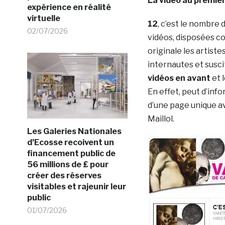
La vidéo au premier
expérience en réalité
virtuelle
12
, c’est le nombre
02/07/2026
vidéos, disposées c
originale les artist
internautes et suscit
vidéos en avant
et l
En effet, peut d’inf
d’une page unique a
Maillol.
Les Galeries Nationales
d’Ecosse recoivent un
financement public de
56 millions de £ pour
créer des réserves
visitables et rajeunir leur
public
01/07/2026