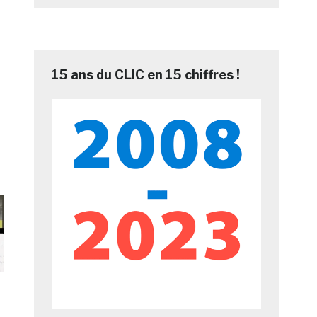
15 ans du CLIC en 15 chiffres !