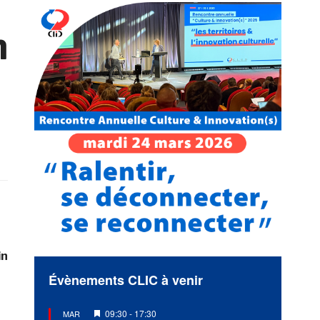
n
in
Évènements CLIC à venir
Mis
09:30
-
17:30
MAR