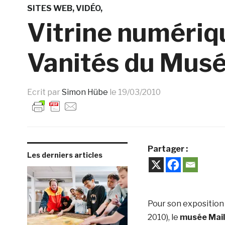
SITES WEB
VIDÉO
Vitrine numériqu
Vanités du Musé
Ecrit par
Simon Hübe
le
19/03/2010
Partager :
Les derniers articles
Pour son expositio
2010), le
musée Mail