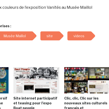
 couleurs de l’exposition Vanités au Musée Maillol
rises :
Musée Maillol
site
videos
ersif
Site internet participatif
Clic, clic, Clic sur les
me
et teasing pour l’expo
nouveaux sites culturels
s
Boat people
français et