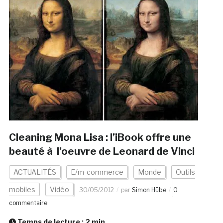
Cleaning Mona Lisa : l’iBook offre une
beauté à l’oeuvre de Leonard de Vinci
ACTUALITÉS
E/m-commerce
Monde
Outils
mobiles
Vidéo
30/05/2012
par
Simon Hübe
0
commentaire
Temps de lecture :
2
min