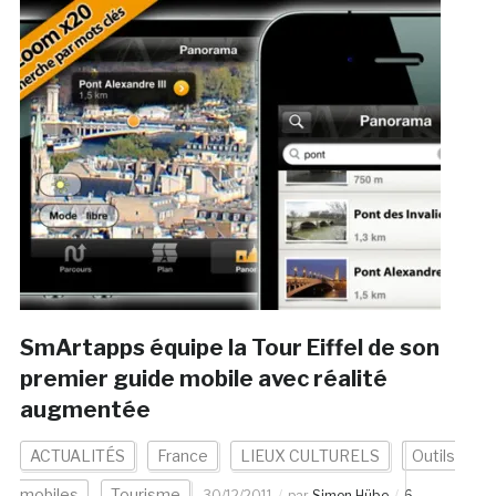
SmArtapps équipe la Tour Eiffel de son
premier guide mobile avec réalité
augmentée
ACTUALITÉS
France
LIEUX CULTURELS
Outils
mobiles
Tourisme
30/12/2011
par
Simon Hübe
6