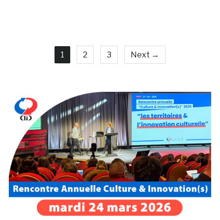
1
2
3
Next →