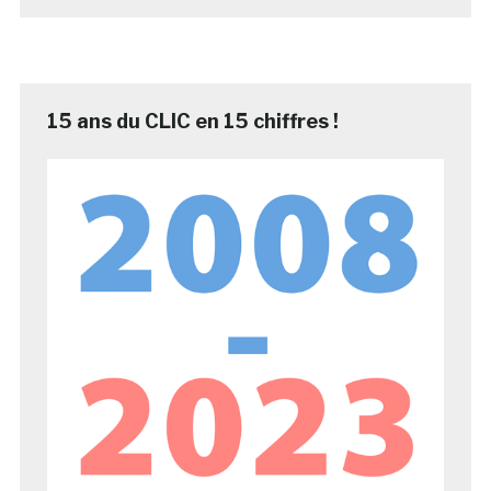
15 ans du CLIC en 15 chiffres !