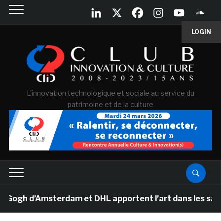
LOGIN
L'innovation technologique et sociale au service du
patrimoine et de la culture
h d’Amsterdam et DHL apportent l’art dans les salles d