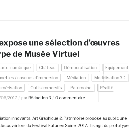
expose une sélection d’œuvres
pe de Musée Virtuel
artel numérique
Château
Démocratisation
Equipement
unettes / casques d'immersion
Médiation
Modélisation 3D
umérisation
Outils immersifs
Patrimoine
Réalité
/06/2017
par
Rédaction 3
0 commentaire
ation innovants, Art Graphique & Patrimoine propose au public une
couvrir lors du Festival Futur en Seine 2017. Il s’agit du prototype