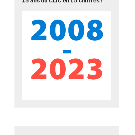
15 ans du CLIC en 15 chiffres !