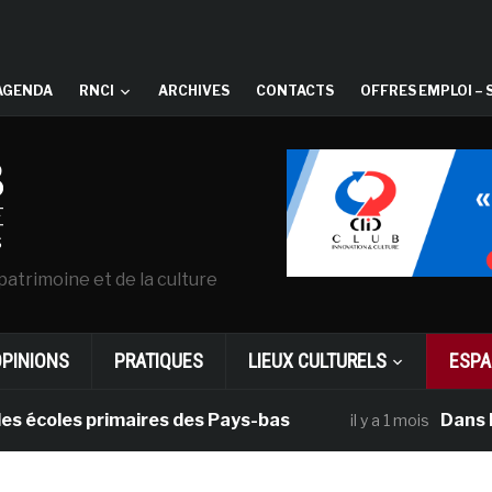
AGENDA
RNCI
ARCHIVES
CONTACTS
OFFRES EMPLOI – 
patrimoine et de la culture
OPINIONS
PRATIQUES
LIEUX CULTURELS
ESPA
oles primaires des Pays-bas
Dans le cad
il y a 1 mois