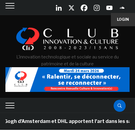
LOGIN
L'innovation technologique et sociale au service du
patrimoine et de la culture
h d’Amsterdam et DHL apportent l’art dans les salles d