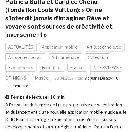
Patricia Buffa et Candice Chenu
(Fondation Louis Vuitton): « On ne
s’interdit jamais d’imaginer. Rêve et
voyage sont sources de créativité et
inversement »
ACTUALITÉS
Application mobile
Art & technologie
Art contemporain
Art numérique
Collection
Evénements
Fondation
France
INTERVIEWS /
OPINIONS
Musée
21/04/2017
par
Morgane Delaby
0
commentaire
Temps de lecture :
10
min
A l’occasion de la mise en ligne progressive de sa collection
et du lancement d’une nouvelle application mobile musicale, le
CLIC France interroge la Fondation Louis Vuitton sur ses
développements et sa stratégie numérique. Patricia Buffa,