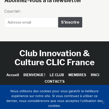
Abonnez-vous à la newsletter
Courriel :
Club Innovation &
Culture CLIC France
Accueil
BIENVENUE !
LE CLUB
MEMBRES
RNCI
CONTACTS
Nous utilisons des cookies pour vous garantir la meilleure
expérience sur notre site. Si vous continuez à utiliser ce
dernier, nous considérerons que vous acceptez l'utilisation des
Copyright © 2026 Club Innovation & Culture CLIC France /
cookies.
Sinapses Conseils