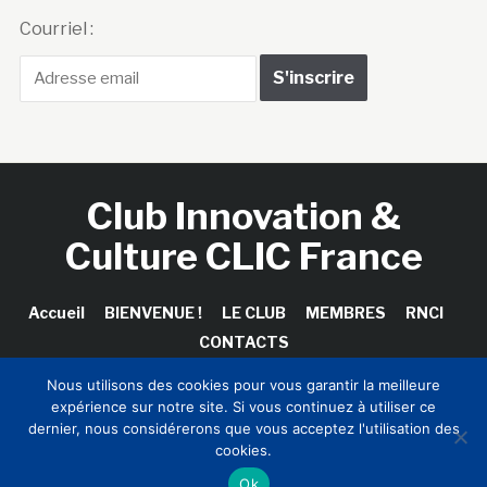
Courriel :
Club Innovation &
Culture CLIC France
Accueil
BIENVENUE !
LE CLUB
MEMBRES
RNCI
CONTACTS
Nous utilisons des cookies pour vous garantir la meilleure
expérience sur notre site. Si vous continuez à utiliser ce
dernier, nous considérerons que vous acceptez l'utilisation des
Copyright © 2026 Club Innovation & Culture CLIC France /
cookies.
Sinapses Conseils
Ok