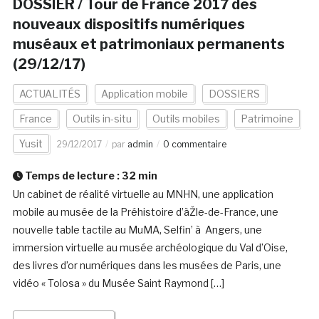
DOSSIER / Tour de France 2017 des
nouveaux dispositifs numériques
muséaux et patrimoniaux permanents
(29/12/17)
ACTUALITÉS
Application mobile
DOSSIERS
France
Outils in-situ
Outils mobiles
Patrimoine
Yusit
29/12/2017
par
admin
0 commentaire
Temps de lecture :
32
min
Un cabinet de réalité virtuelle au MNHN, une application
mobile au musée de la Préhistoire d’àŽle-de-France, une
nouvelle table tactile au MuMA, Selfin’ à Angers, une
immersion virtuelle au musée archéologique du Val d’Oise,
des livres d’or numériques dans les musées de Paris, une
vidéo « Tolosa » du Musée Saint Raymond […]