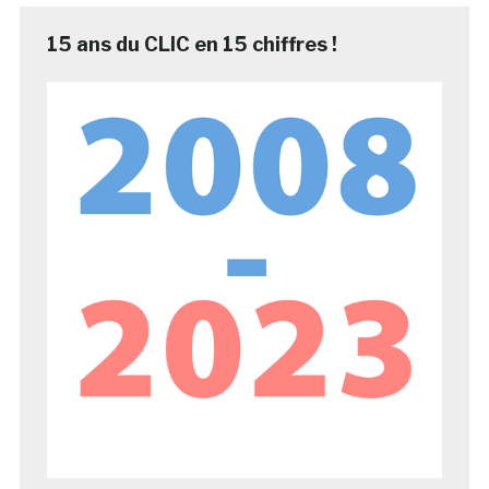
15 ans du CLIC en 15 chiffres !