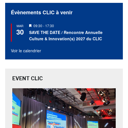
Évènements CLIC à venir
Mis
09:30
-
17:30
MAR
30
en
SAVE THE DATE / Rencontre Annuelle
avant
Culture & Innovation(s) 2027 du CLIC
Voir le calendrier
EVENT CLIC