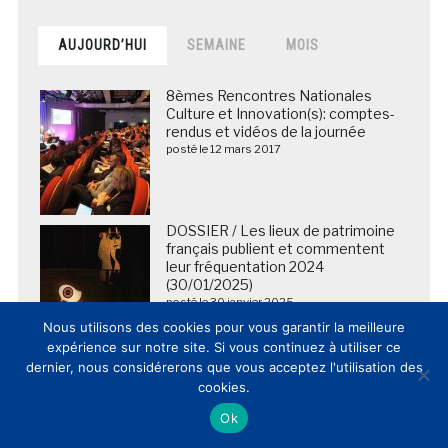
AUJOURD’HUI
SEMAINE
MOIS
8èmes Rencontres Nationales
Culture et Innovation(s): comptes-
rendus et vidéos de la journée
posté le 12 mars 2017
DOSSIER / Les lieux de patrimoine
français publient et commentent
leur fréquentation 2024
(30/01/2025)
posté le 30 janvier 2025
Nous utilisons des cookies pour vous garantir la meilleure
expérience sur notre site. Si vous continuez à utiliser ce
La BNF envoie en Chine les copies
dernier, nous considérerons que vous acceptez l'utilisation des
numériques de plus de 5 000
cookies.
manuscrits des grottes de
Ok
Dunhuang
posté le 25 mars 2018