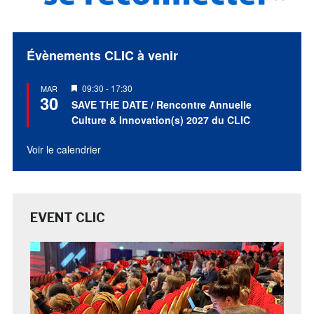
Évènements CLIC à venir
Mis
09:30
-
17:30
MAR
30
en
SAVE THE DATE / Rencontre Annuelle
avant
Culture & Innovation(s) 2027 du CLIC
Voir le calendrier
EVENT CLIC