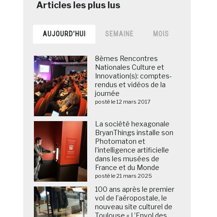
AUJOURD’HUI
SEMAINE
MOIS
8èmes Rencontres
Nationales Culture et
Innovation(s): comptes-
rendus et vidéos de la
journée
posté le 12 mars 2017
La société hexagonale
BryanThings installe son
Photomaton et
l’intelligence artificielle
dans les musées de
France et du Monde
posté le 21 mars 2025
100 ans après le premier
vol de l’aéropostale, le
nouveau site culturel de
Toulouse « L’Envol des