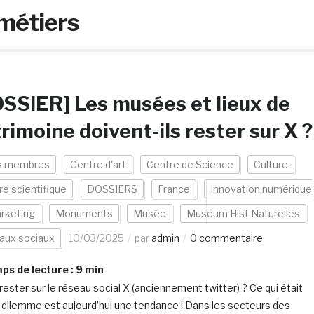
métiers
SSIER] Les musées et lieux de
rimoine doivent-ils rester sur X ?
s membres
Centre d'art
Centre de Science
Culture
re scientifique
DOSSIERS
France
Innovation numérique
rketing
Monuments
Musée
Museum Hist Naturelles
aux sociaux
10/03/2025
par
admin
0 commentaire
s de lecture :
9
min
 rester sur le réseau social X (anciennement twitter) ? Ce qui était
n dilemme est aujourd’hui une tendance ! Dans les secteurs des