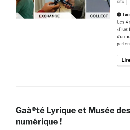
situ
Temp
Les 4 
«Plug:
d’un n
parten
Lir
Gaà®té Lyrique et Musée des 
numérique !