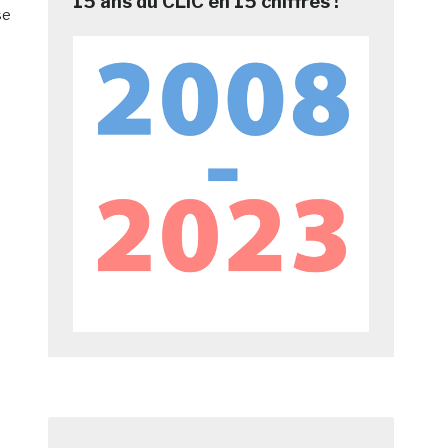
15 ans du CLIC en 15 chiffres !
se