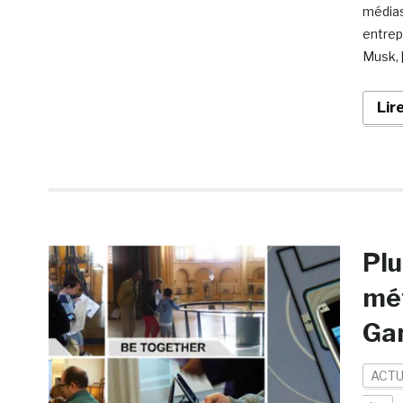
médias
entrep
Musk, 
Lir
Plu
mét
Gam
ACTU