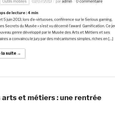
Outils mobiles
02/07/2013
par
admin
0 commentaire
s de lecture :
4
min
et 5 juin 2013, lors d’e-virtuoses, conférence sur le Serious gaming,
 les Secrets du Musée » s’est vu décerné l’award Gamification. Ce je
ouveau genre développé par le Musée des Arts et Métiers et ses
aires a convaincu le jury par des mécanismes simples, riches en […]
e la suite →
arts et métiers : une rentrée