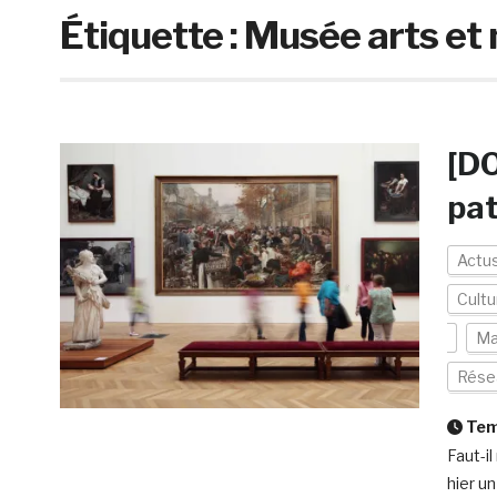
Étiquette :
Musée arts et 
[DO
pat
Actu
Cultu
Ma
Rése
Temp
Faut-il
hier u