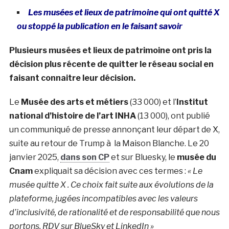
Les musées et lieux de patrimoine qui ont quitté X
ou stoppé la publication en le faisant savoir
Plusieurs musées et lieux de patrimoine ont pris la
décision plus récente de quitter le réseau social en
faisant connaitre leur décision.
Le
Musée des arts et métiers
(33 000) et l’
Institut
national d’histoire de l’art INHA
(13 000), ont publié
un communiqué de presse annonçant leur départ de X,
suite au retour de Trump à la Maison Blanche. Le 20
janvier 2025,
dans son CP
et sur Bluesky, le
musée du
Cnam
expliquait sa décision avec ces termes :
« Le
musée quitte
X
. Ce choix fait suite aux évolutions de la
plateforme, jugées incompatibles avec les valeurs
d’
inclusivité
, de
rationalité
et de
responsabilité
que nous
portons. RDV sur
BlueSky
et
LinkedIn »