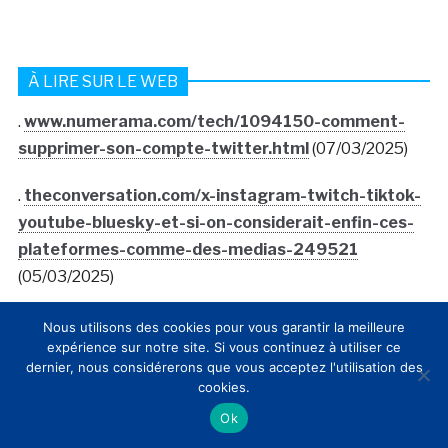
À LIRE SUR LE WEB
.
www.numerama.com/tech/1094150-comment-
supprimer-son-compte-twitter.html
(07/03/2025)
.
theconversation.com/x-instagram-twitch-tiktok-
youtube-bluesky-et-si-on-considerait-enfin-ces-
plateformes-comme-des-medias-249521
(05/03/2025)
.
www.lejournaldesarts.fr/actualites/rester-ou-
Nous utilisons des cookies pour vous garantir la meilleure
expérience sur notre site. Si vous continuez à utiliser ce
non-sur-x-un-dilemme-pour-les-acteurs-culturels-
dernier, nous considérerons que vous acceptez l'utilisation des
176427
(14/02/2025)
cookies.
Ok
.
www.lefigaro.fr/culture/les-performances-de-x-